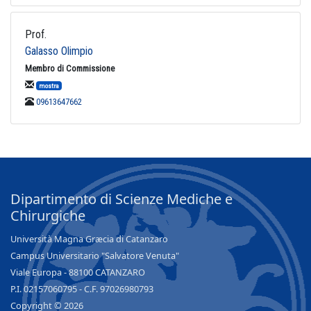
Prof.
Galasso Olimpio
Membro di Commissione
mostra
09613647662
Dipartimento di Scienze Mediche e
Chirurgiche
Università Magna Græcia di Catanzaro
Campus Universitario "Salvatore Venuta"
Viale Europa - 88100 CATANZARO
P.I. 02157060795 - C.F. 97026980793
Copyright © 2026