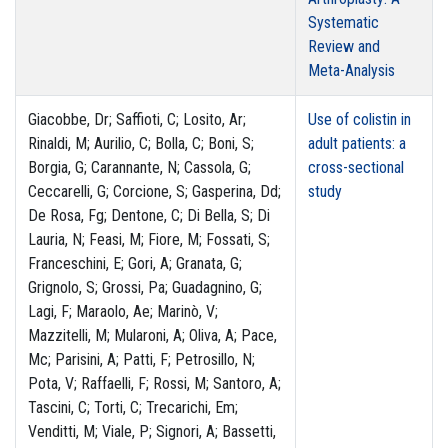
Systematic
Review and
Meta-Analysis
Giacobbe, Dr; Saffioti, C; Losito, Ar;
Use of colistin in
Rinaldi, M; Aurilio, C; Bolla, C; Boni, S;
adult patients: a
Borgia, G; Carannante, N; Cassola, G;
cross-sectional
Ceccarelli, G; Corcione, S; Gasperina, Dd;
study
De Rosa, Fg; Dentone, C; Di Bella, S; Di
Lauria, N; Feasi, M; Fiore, M; Fossati, S;
Franceschini, E; Gori, A; Granata, G;
Grignolo, S; Grossi, Pa; Guadagnino, G;
Lagi, F; Maraolo, Ae; Marinò, V;
Mazzitelli, M; Mularoni, A; Oliva, A; Pace,
Mc; Parisini, A; Patti, F; Petrosillo, N;
Pota, V; Raffaelli, F; Rossi, M; Santoro, A;
Tascini, C; Torti, C; Trecarichi, Em;
Venditti, M; Viale, P; Signori, A; Bassetti,