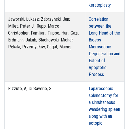
keratoplasty
Jaworski, Łukasz; Zabrzyński, Jan;
Correlation
Millet, Peter J.; Rupp, Marco-
between the
Christopher; Familiari, Filippo; Huri, Gazi;
Long Head of the
Erdmann, Jakub; Błachowski, Michał;
Biceps
Pękala, Przemysław; Gagat, Maciej
Microscopic
Degeneration and
Extent of
Apoptotic
Process
Rizzuto, A; Di Saverio, S.
Laparoscopic
splenectomy for
a simultaneous
wandering spleen
along with an
ectopic