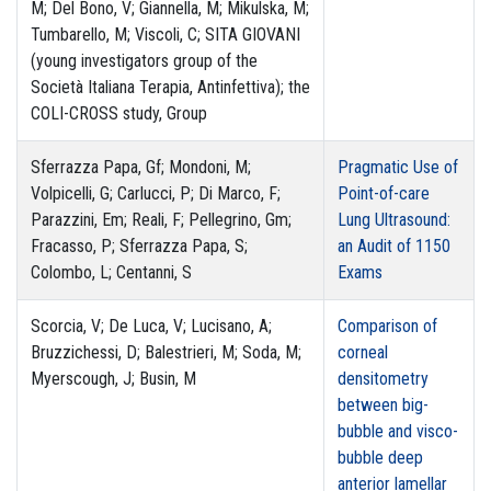
M; Del Bono, V; Giannella, M; Mikulska, M;
Tumbarello, M; Viscoli, C; SITA GIOVANI
(young investigators group of the
Società Italiana Terapia, Antinfettiva); the
COLI-CROSS study, Group
Sferrazza Papa, Gf; Mondoni, M;
Pragmatic Use of
Volpicelli, G; Carlucci, P; Di Marco, F;
Point-of-care
Parazzini, Em; Reali, F; Pellegrino, Gm;
Lung Ultrasound:
Fracasso, P; Sferrazza Papa, S;
an Audit of 1150
Colombo, L; Centanni, S
Exams
Scorcia, V; De Luca, V; Lucisano, A;
Comparison of
Bruzzichessi, D; Balestrieri, M; Soda, M;
corneal
Myerscough, J; Busin, M
densitometry
between big-
bubble and visco-
bubble deep
anterior lamellar