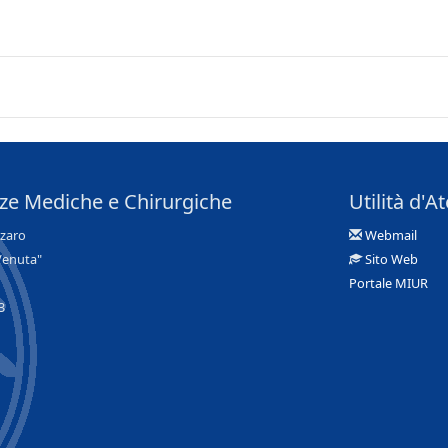
nze Mediche e Chirurgiche
Utilità d'A
nzaro
Webmail
Venuta"
Sito Web
Portale MIUR
3