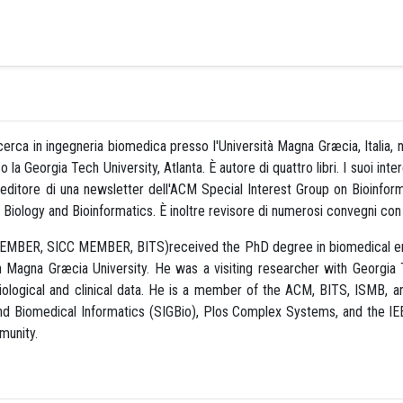
cerca in ingegneria biomedica presso l'Università Magna Græcia, Italia, 
la Georgia Tech University, Atlanta. È autore di quattro libri. I suoi intere
itore di una newsletter dell'ACM Special Interest Group on Bioinforma
logy and Bioinformatics. È inoltre revisore di numerosi convegni con l
ER, SICC MEMBER, BITS)received the PhD degree in biomedical engine
Magna Græcia University. He was a visiting researcher with Georgia T
iological and clinical data. He is a member of the ACM, BITS, ISMB, 
 and Biomedical Informatics (SIGBio), Plos Complex Systems, and the I
munity.