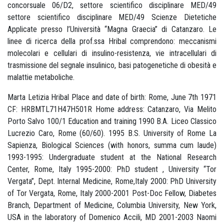
concorsuale 06/D2, settore scientifico disciplinare MED/49
settore scientifico disciplinare MED/49 Scienze Dietetiche
Applicate presso l’Università “Magna Graecia” di Catanzaro. Le
linee di ricerca della prof.ssa Hribal comprendono: meccanismi
molecolari e cellulari di insulino-resistenza, vie intracellulari di
trasmissione del segnale insulinico, basi patogenetiche di obesità e
malattie metaboliche.
Marta Letizia Hribal Place and date of birth: Rome, June 7th 1971
CF: HRBMTL71H47H501R Home address: Catanzaro, Via Melito
Porto Salvo 100/1 Education and training 1990 B.A. Liceo Classico
Lucrezio Caro, Rome (60/60). 1995 B.S. University of Rome La
Sapienza, Biological Sciences (with honors, summa cum laude)
1993-1995: Undergraduate student at the National Research
Center, Rome, Italy 1995-2000: PhD student , University “Tor
Vergata”, Dept. Internal Medicine, Rome,Italy 2000: PhD University
of Tor Vergata, Rome, Italy 2000-2001 Post-Doc Fellow, Diabetes
Branch, Department of Medicine, Columbia University, New York,
USA in the laboratory of Domenico Accili, MD 2001-2003 Naomi