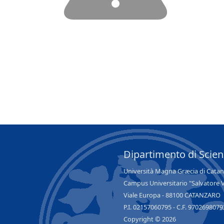
Dipartimento di Scie
Università Magna Græcia di Cata
Campus Universitario "Salvatore 
Viale Europa - 88100 CATANZARO
P.I. 02157060795 - C.F. 9702698079
Copyright © 2026