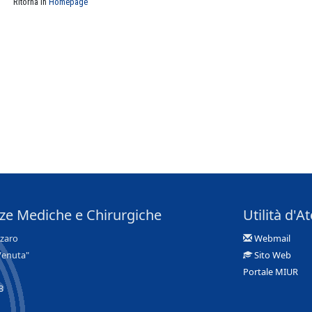
Ritorna in
Homepage
nze Mediche e Chirurgiche
Utilità d'A
nzaro
Webmail
Venuta"
Sito Web
Portale MIUR
3