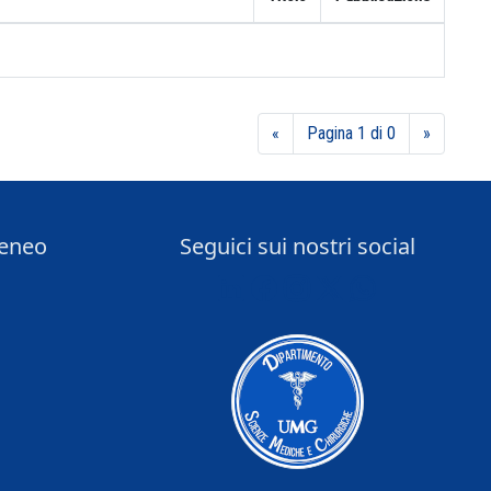
«
Pagina 1 di 0
»
teneo
Seguici sui nostri social