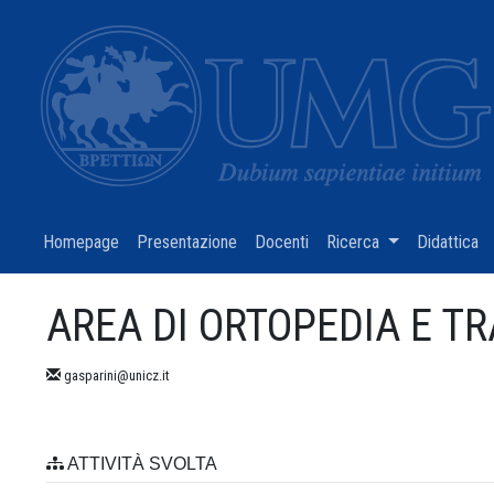
Homepage
(current)
Presentazione
(current)
Docenti
(current)
Ricerca
(current)
Didattica
(c
AREA DI ORTOPEDIA E T
gasparini@unicz.it
ATTIVITÀ SVOLTA