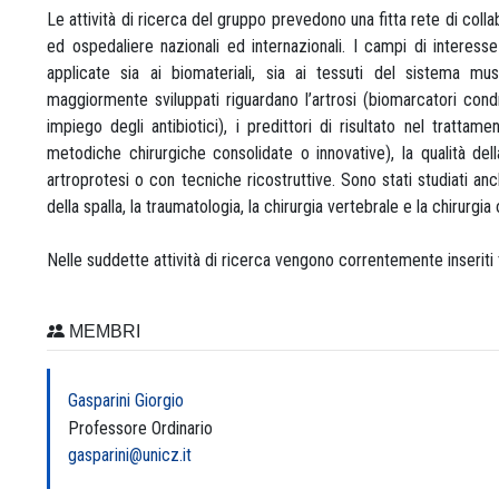
Le attività di ricerca del gruppo prevedono una fitta rete di collab
ed ospedaliere nazionali ed internazionali. I campi di interess
applicate sia ai biomateriali, sia ai tessuti del sistema musc
maggiormente sviluppati riguardano l’artrosi (biomarcatori condro
impiego degli antibiotici), i predittori di risultato nel trattam
metodiche chirurgiche consolidate o innovative), la qualità del
artroprotesi o con tecniche ricostruttive. Sono stati studiati anc
della spalla, la traumatologia, la chirurgia vertebrale e la chirurgi
Nelle suddette attività di ricerca vengono correntemente inseriti t
MEMBRI
Gasparini Giorgio
Professore Ordinario
gasparini@unicz.it