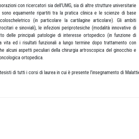
orazioni con ricercatori sia dell’UMG, sia di altre strutture universitarie
e sono equamente ripartiti tra la pratica clinica e le scienze di base
oloscheletrico (in particolare la cartilagine articolare). Gli ambiti
citari e sinoviali), le infezioni periprotesiche (modalità innovative di
ento delle principali patologie di interesse ortopedico (in funzione di
la vita ed i risultati funzionali a lungo termine dopo trattamento con
he alcuni aspetti peculiari della chirurgia artroscopica del ginocchio e
a oncologica ortopedica.
esisti di tutti i corsi di laurea in cui è presente l’insegnamento di Mala