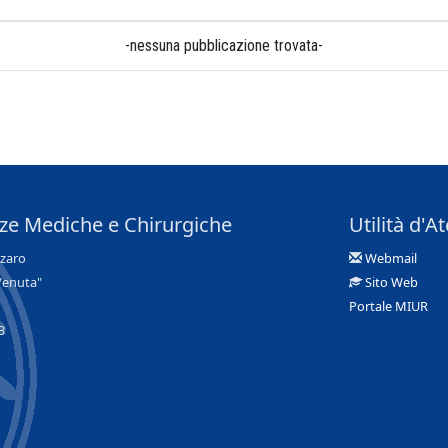
-nessuna pubblicazione trovata-
nze Mediche e Chirurgiche
Utilità d'A
nzaro
Webmail
Venuta"
Sito Web
Portale MIUR
3